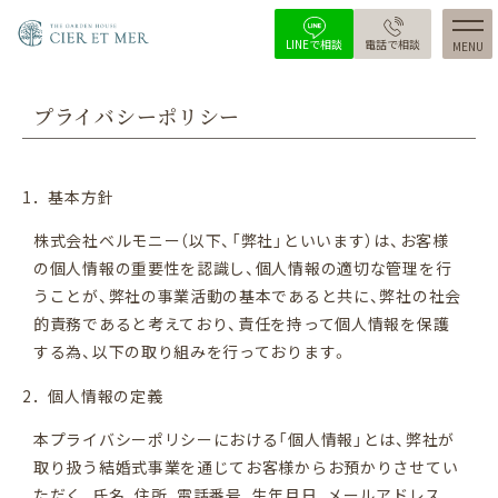
LINEで相談
電話で相談
MENU
トップ
コンセプト
プライバシーポリシー
挙式会場(ガーデン)
1．基本方針
披露宴会場
株式会社ベルモニー（以下、「弊社」といいます）は、お客様
少人数会場
の個人情報の重要性を認識し、個人情報の適切な管理を行
うことが、弊社の事業活動の基本であると共に、弊社の社会
ウエディングプラン
的責務であると考えており、責任を持って個人情報を保護
する為、以下の取り組みを行っております。
婚礼料理
2．個人情報の定義
宴会プラン
本プライバシーポリシーにおける「個人情報」とは、弊社が
スタッフ
取り扱う結婚式事業を通じてお客様からお預かりさせてい
ただく、氏名、住所、電話番号、生年月日、メールアドレス