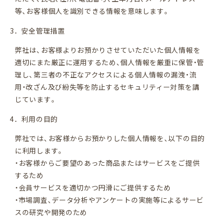
挙式レポート
等、お客様個人を識別できる情報を意味します。
3．安全管理措置
専属ドレスショップ
弊社は、お客様よりお預かりさせていただいた個人情報を
ご列席の方へ
適切にまた厳正に運用するため、個人情報を厳重に保管・管
理し、第三者の不正なアクセスによる個人情報の漏洩・流
FAQ
用・改ざん及び紛失等を防止するセキュリティー対策を講
じています。
ご相談・ご来店予約
4．利用の目的
LINEで相談
弊社では、お客様からお預かりした個人情報を、以下の目的
に利用します。
お問い合わせ
・お客様からご要望のあった商品またはサービスをご提供
するため
資料請求
・会員サービスを適切かつ円滑にご提供するため
・市場調査、データ分析やアンケートの実施等によるサービ
0120-773-606
スの研究や開発のため
Tel.