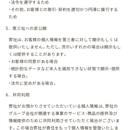
・法令を遵守するため
平日：11:00〜18:00 / 土日祝：10:00〜19:00
・その他、お客様との取引･契約を適切かつ円滑に履行する
定休日：毎週月・火曜日 ※祝日は除く
ため
プライバシーポリシー
インスタグラム
5．第三社への非公開
弊社は、お客様の個人情報を第三者に対して開示もしくは
提供いたしません。ただし、次のいずれかの場合は開示もし
くは提供することがあります。
・お客様の同意がある場合
・統計的なデータなど本人を識別できない状態で開示・提供
する場合。
・法令に定めがある場合。
6．共同利用
弊社がお預かりさせていただいている個人情報は、弊社の
グループ会社が関連する事業のサービス・商品の提供及び
情報提供のために共同利用させていただく場合がございま
す。この場合弊社が責任をもって個人情報を管理いたしま