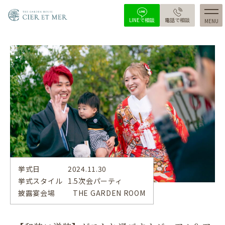
LINEで相談
電話で相談
MENU
トップ
コンセプト
挙式会場(ガーデン)
披露宴会場
少人数会場
ウエディングプラン
婚礼料理
挙式日
2024.11.30
挙式スタイル
1.5次会パーティ
宴会プラン
披露宴会場
THE GARDEN ROOM
スタッフ