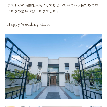
ゲストとの時間を大切にしてもらいたいという私たちとお
平日：11:00〜18:00 / 土日祝：10:00〜19:00
ふたりの想いはぴったりでした。
定休日：毎週月・火曜日 ※祝日は除く
プライバシーポリシー
インスタグラム
Happy Wedding~11.30