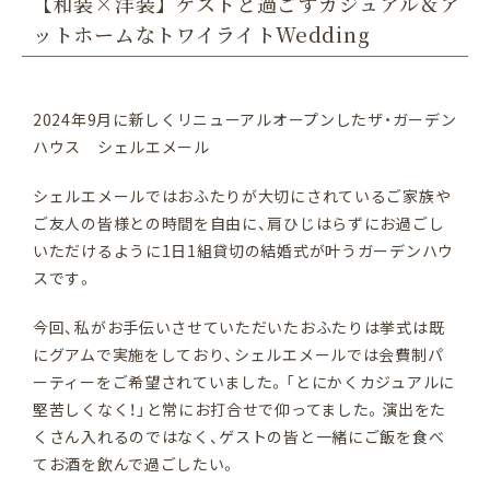
【和装×洋装】ゲストと過ごすカジュアル＆ア
挙式レポート
ットホームなトワイライトWedding
専属ドレスショップ
2024年9月に新しくリニューアルオープンしたザ・ガーデン
ご列席の方へ
ハウス シェルエメール
FAQ
シェルエメールではおふたりが大切にされているご家族や
ご友人の皆様との時間を自由に、肩ひじはらずにお過ごし
いただけるように1日1組貸切の結婚式が叶うガーデンハウ
ご相談・ご来店予約
スです。
LINEで相談
今回、私がお手伝いさせていただいたおふたりは挙式は既
にグアムで実施をしており、シェルエメールでは会費制パ
お問い合わせ
ーティーをご希望されていました。「とにかくカジュアルに
資料請求
堅苦しくなく！」と常にお打合せで仰ってました。演出をた
くさん入れるのではなく、ゲストの皆と一緒にご飯を食べ
てお酒を飲んで過ごしたい。
0120-773-606
Tel.